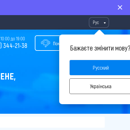
Рус
10:00 до 19:00
Помощь в подборе тура
) 344-21-38
Бажаєте змінити мову
Русский
ЕНЕ,
Українська