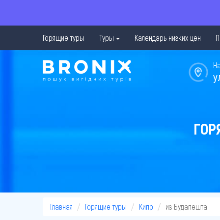
Горящие туры
Туры
Календарь низких цен
П
Н
у
ГОР
Главная
Горящие туры
Кипр
из Будапешта