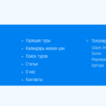
Горящие туры
Популяр
Шарм-Эл
Календарь низких цен
Белек
Поиск туров
Мармари
Статьи
Хургада
О нас
Контакты
Бонусная программа
Ответы на популярные вопросы