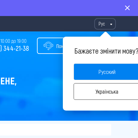
Рус
10:00 до 19:00
Помощь в подборе тура
) 344-21-38
Бажаєте змінити мову
Русский
ЕНЕ,
Українська