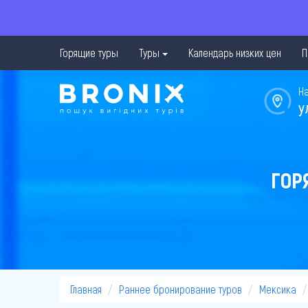
Горящие туры
Туры
Календарь низких цен
П
Н
у
ГОР
Главная
Раннее бронирование туров
Мексика