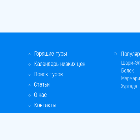
Горящие туры
Популяр
Шарм-Эл
Календарь низких цен
Белек
Поиск туров
Мармари
Статьи
Хургада
О нас
Контакты
Бонусная программа
Ответы на популярные вопросы