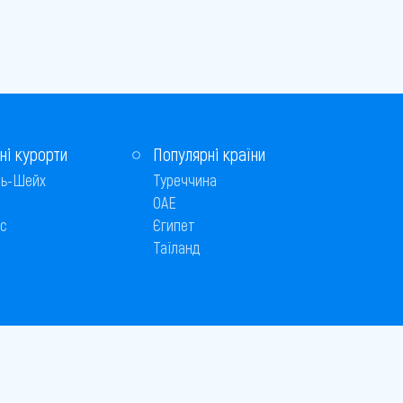
ні курорти
Популярні країни
ь-Шейх
Туреччина
ОАЕ
с
Єгипет
Таїланд