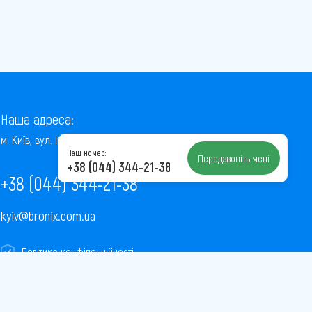
Наша адреса:
м. Київ, вул. Інститутська, 22/7, оф. 41
Наш номер:
Передзвоніть мені
+38 (044) 344-21-38
+38 (044) 344-21-38
kyiv@bronix.com.ua
Політика конфіденційності
Пользовательское соглашение
Публічна оферта
Карта сайту