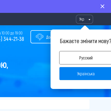
Укр
10:00 до 19:00
Допомога у виборі туру
) 344-21-38
Бажаєте змінити мову
Русский
ОЮ,
Українська