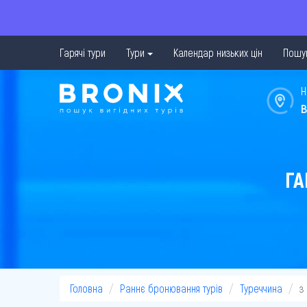
Гарячі тури
Тури
Календар низьких цін
Пошук
Н
в
ГА
Головна
Раннє бронювання турів
Туреччина
з