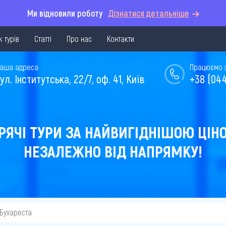
Ми відновили роботу
Дізнатися детальніше
 турів
Статті
Про нас
Контакти
аша адреса
Працюємо з 
ул. Інститутська, 22/7, оф. 41, Київ
+38 (044
РЯЧІ ТУРИ ЗА НАЙВИГІДНІШОЮ ЦІН
НЕЗАЛЕЖНО ВІД НАПРЯМКУ!
 Бухареста