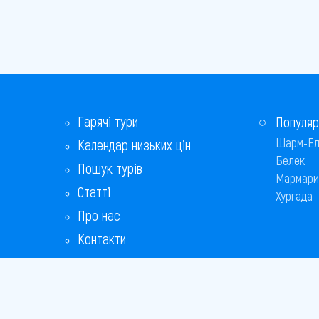
Гарячі тури
Популяр
Шарм-Ел
Календар низьких цін
Белек
Пошук турів
Мармари
Статті
Хургада
Про нас
Контакти
Бонусна програма
Відповіді на популярні питання