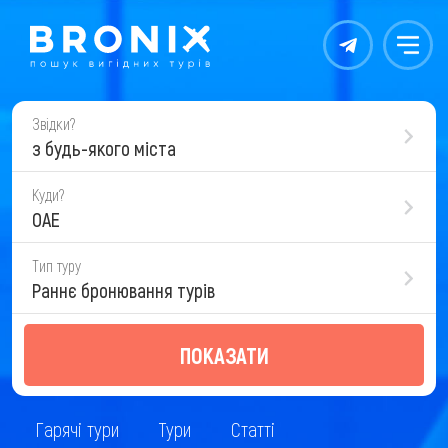
Контакты
Меню
Звідки?
з будь-якого міста
Куди?
ОАЕ
Тип туру
Раннє бронювання турів
ПОКАЗАТИ
Гарячі тури
Тури
Статті