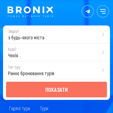
Контакты
Меню
Звідки?
з будь-якого міста
Куди?
Чехія
Тип туру
Раннє бронювання турів
ПОКАЗАТИ
Гарячі тури
Тури