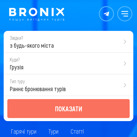
Контакты
Меню
Звідки?
з будь-якого міста
Куди?
Грузія
Тип туру
Раннє бронювання турів
ПОКАЗАТИ
Гарячі тури
Тури
Статті