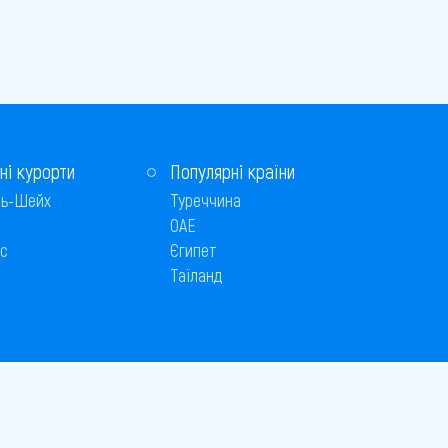
ні курорти
Популярні країни
ь-Шейх
Туреччина
ОАЕ
с
Єгипет
Таїланд