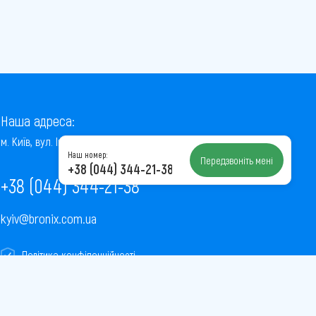
Наша адреса:
м. Київ, вул. Інститутська, 22/7, оф. 41
Наш номер:
Передзвоніть мені
+38 (044) 344-21-38
+38 (044) 344-21-38
kyiv@bronix.com.ua
Політика конфіденційності
Пользовательское соглашение
Публічна оферта
Карта сайту