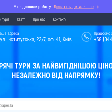
Ми відновили роботу
Дізнатися детальніше
 турів
Статті
Про нас
Контакти
аша адреса
Працюємо з 
ул. Інститутська, 22/7, оф. 41, Київ
+38 (044
РЯЧІ ТУРИ ЗА НАЙВИГІДНІШОЮ ЦІН
НЕЗАЛЕЖНО ВІД НАПРЯМКУ!
ухареста