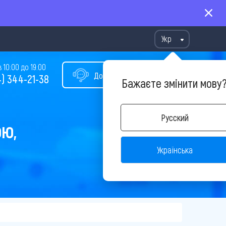
Укр
10:00 до 19:00
Допомога у виборі туру
) 344-21-38
Бажаєте змінити мову
Русский
ОЮ,
Українська