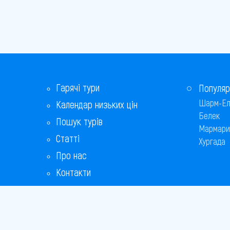
Гарячі тури
Популяр
Шарм-Ел
Календар низьких цін
Белек
Пошук турів
Мармари
Статті
Хургада
Про нас
Контакти
Бонусна програма
Відповіді на популярні питання