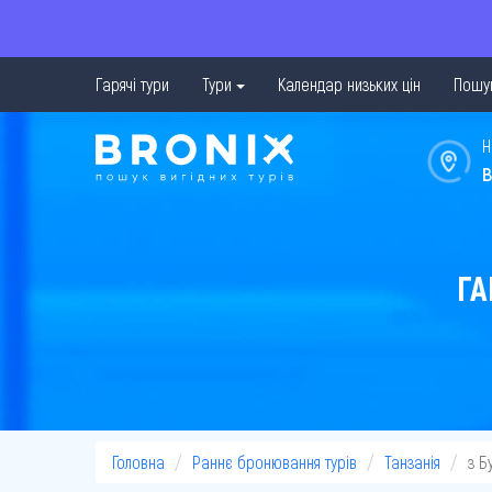
Гарячі тури
Тури
Календар низьких цін
Пошук
Н
в
ГА
Головна
Раннє бронювання турів
Танзанія
з Б