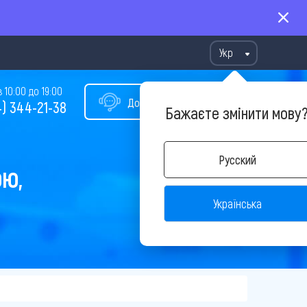
Укр
10:00 до 19:00
Допомога у виборі туру
) 344-21-38
Бажаєте змінити мову
Русский
ОЮ,
Українська