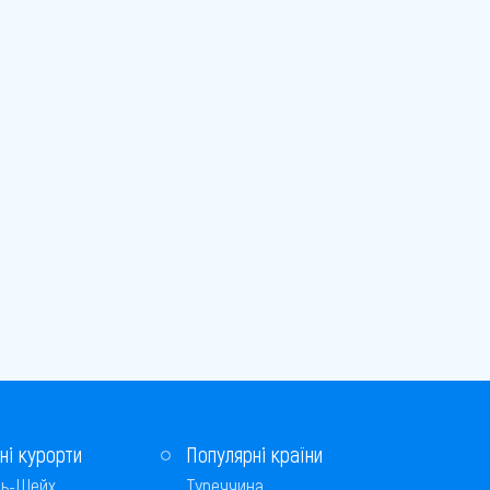
ні курорти
Популярні країни
ь-Шейх
Туреччина