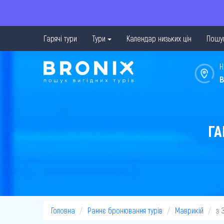
Гарячі тури
Тури
Календар низьких цін
Пошук
Н
в
ГА
Головна
Раннє бронювання турів
Маврикій
з 