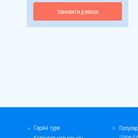
Замовити дзвінок
Гарячі тури
Популяр
Шарм-Ел
Календар низьких цін