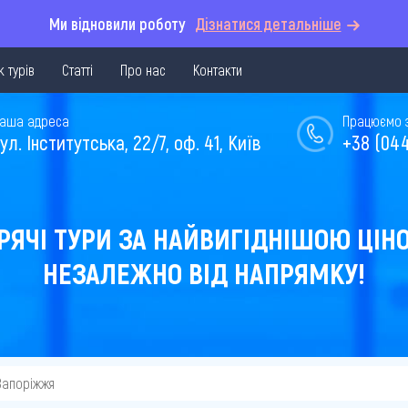
Ми відновили роботу
Дізнатися детальніше
 турів
Статті
Про нас
Контакти
аша адреса
Працюємо з 
ул. Інститутська, 22/7, оф. 41, Київ
+38 (044
РЯЧІ ТУРИ ЗА НАЙВИГІДНІШОЮ ЦІН
НЕЗАЛЕЖНО ВІД НАПРЯМКУ!
Запоріжжя