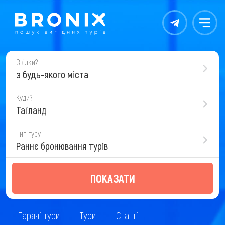
Контакты
Меню
Звідки?
з будь-якого міста
Куди?
Таїланд
Тип туру
Раннє бронювання турів
ПОКАЗАТИ
Гарячі тури
Тури
Статті