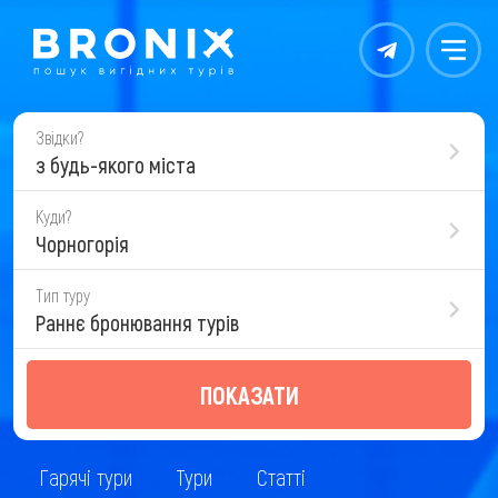
Контакты
Меню
Звідки?
з будь-якого міста
Куди?
Чорногорія
Тип туру
Раннє бронювання турів
ПОКАЗАТИ
Гарячі тури
Тури
Статті