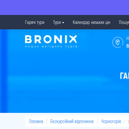
Гарячі тури
Тури
Календар низьких цін
Пошук
Н
в
ГА
Головна
Екскурсійний відпочинок
Чорногорія