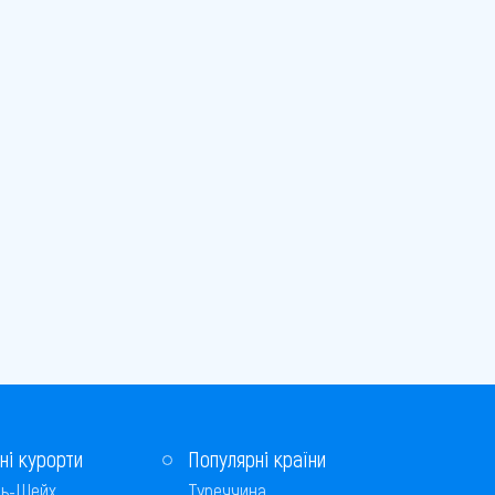
ні курорти
Популярні країни
ь-Шейх
Туреччина