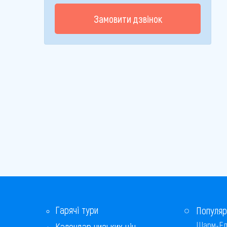
Замовити дзвінок
Гарячі тури
Популяр
Шарм-Ел
Календар низьких цін