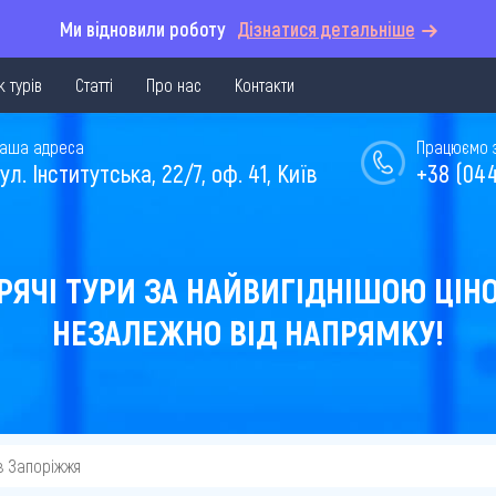
Ми відновили роботу
Дізнатися детальніше
 турів
Статті
Про нас
Контакти
аша адреса
Працюємо з 
ул. Інститутська, 22/7, оф. 41, Київ
+38 (044
РЯЧІ ТУРИ ЗА НАЙВИГІДНІШОЮ ЦІН
НЕЗАЛЕЖНО ВІД НАПРЯМКУ!
з Запоріжжя