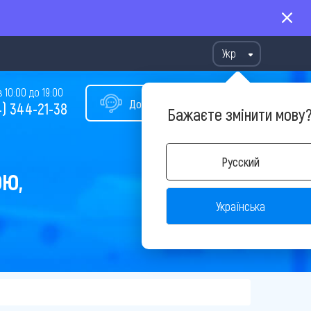
Укр
10:00 до 19:00
Допомога у виборі туру
) 344-21-38
Бажаєте змінити мову
Русский
ОЮ,
Українська