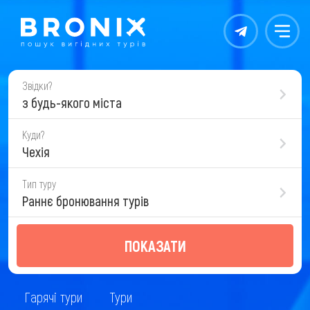
Контакты
Меню
Звідки?
з будь-якого міста
Куди?
Чехія
Тип туру
Раннє бронювання турів
ПОКАЗАТИ
Гарячі тури
Тури