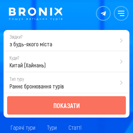
Контакты
Меню
Звідки?
з будь-якого міста
Куди?
Китай (Хайнань)
Тип туру
Раннє бронювання турів
ПОКАЗАТИ
Гарячі тури
Тури
Статті