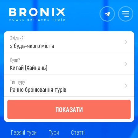
Контакты
Меню
Звідки?
з будь-якого міста
Куди?
Китай (Хайнань)
Тип туру
Раннє бронювання турів
ПОКАЗАТИ
Гарячі тури
Тури
Статті