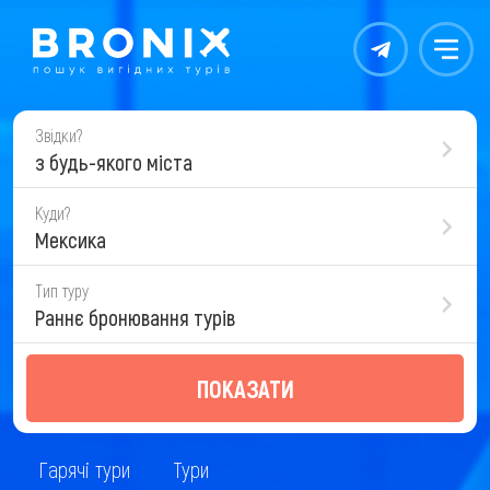
Контакты
Меню
Звідки?
з будь-якого міста
Куди?
Мексика
Тип туру
Раннє бронювання турів
ПОКАЗАТИ
Гарячі тури
Тури