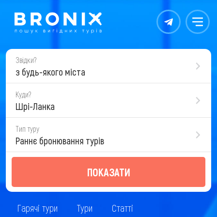
Контакты
Меню
Звідки?
з будь-якого міста
Куди?
Шрі-Ланка
Тип туру
Раннє бронювання турів
ПОКАЗАТИ
Гарячі тури
Тури
Статті