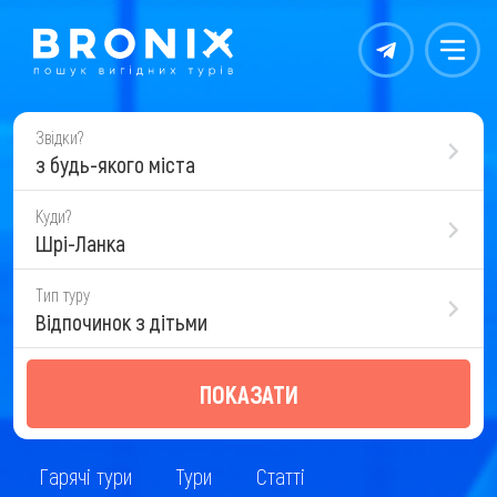
Контакты
Меню
Звідки?
з будь-якого міста
Куди?
Шрі-Ланка
Тип туру
Відпочинок з дітьми
ПОКАЗАТИ
Гарячі тури
Тури
Статті