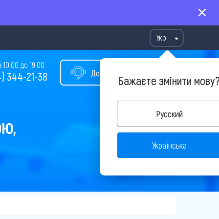
Укр
10:00 до 19:00
Допомога у виборі туру
) 344-21-38
Бажаєте змінити мову
Русский
ОЮ,
Українська