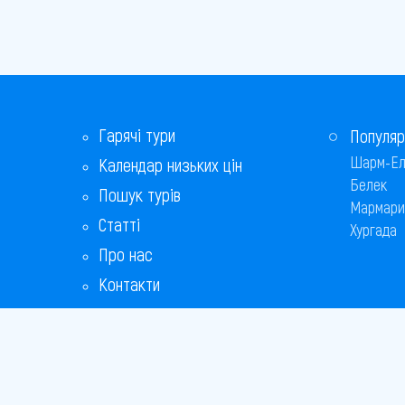
Гарячі тури
Популяр
Шарм-Ел
Календар низьких цін
Белек
Пошук турів
Мармари
Статті
Хургада
Про нас
Контакти
Бонусна програма
Відповіді на популярні питання