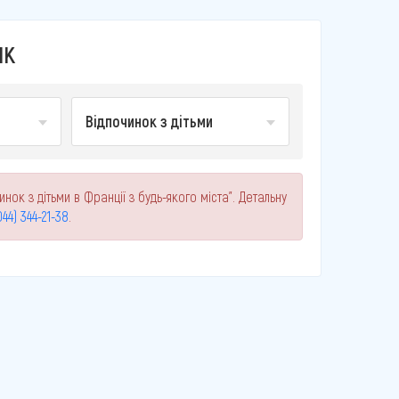
ІК
Відпочинок з дітьми
нок з дітьми в Франції з будь-якого міста". Детальну
044) 344-21-38
.