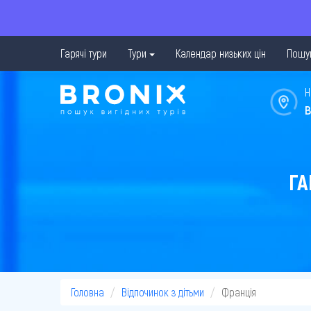
Гарячі тури
Тури
Календар низьких цін
Пошук
Н
в
ГА
Головна
Відпочинок з дітьми
Франція