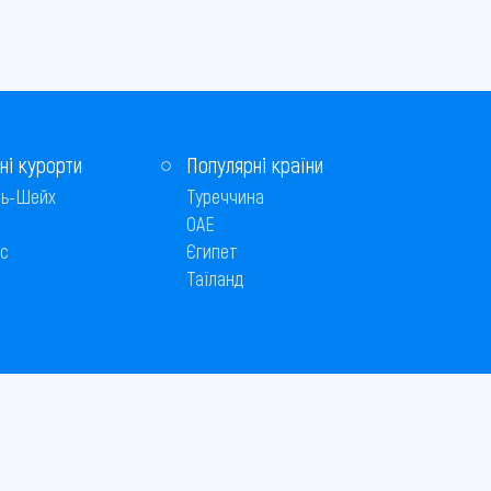
ні курорти
Популярні країни
ь-Шейх
Туреччина
ОАЕ
с
Єгипет
Таїланд