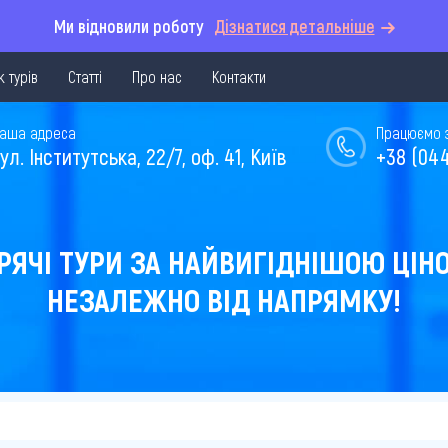
Ми відновили роботу
Дізнатися детальніше
 турів
Статті
Про нас
Контакти
аша адреса
Працюємо з 
ул. Інститутська, 22/7, оф. 41, Київ
+38 (044
РЯЧІ ТУРИ ЗА НАЙВИГІДНІШОЮ ЦІН
НЕЗАЛЕЖНО ВІД НАПРЯМКУ!