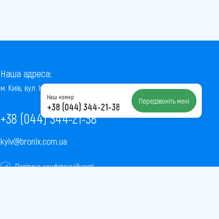
Наша адреса:
м. Київ, вул. Інститутська, 22/7, оф. 41
Наш номер:
Передзвоніть мені
+38 (044) 344-21-38
+38 (044) 344-21-38
kyiv@bronix.com.ua
Політика конфіденційності
Пользовательское соглашение
Публічна оферта
Карта сайту