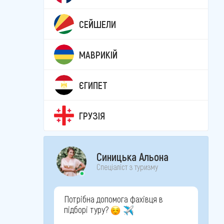
СЕЙШЕЛИ
МАВРИКІЙ
ЄГИПЕТ
ГРУЗІЯ
Синицька Альона
Спеціаліст з туризму
Потрібна допомога фахівця в
підборі туру?