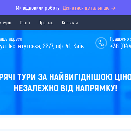
Ми відновили роботу
Дізнатися детальніше
 турів
Статті
Про нас
Контакти
аша адреса
Працюємо з 
ул. Інститутська, 22/7, оф. 41, Київ
+38 (044
РЯЧІ ТУРИ ЗА НАЙВИГІДНІШОЮ ЦІН
НЕЗАЛЕЖНО ВІД НАПРЯМКУ!