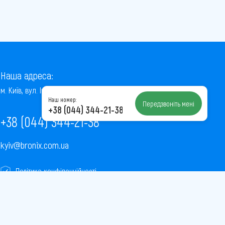
Наша адреса:
м. Київ, вул. Інститутська, 22/7, оф. 41
Наш номер:
Передзвоніть мені
+38 (044) 344-21-38
+38 (044) 344-21-38
kyiv@bronix.com.ua
Політика конфіденційності
Пользовательское соглашение
Публічна оферта
Карта сайту