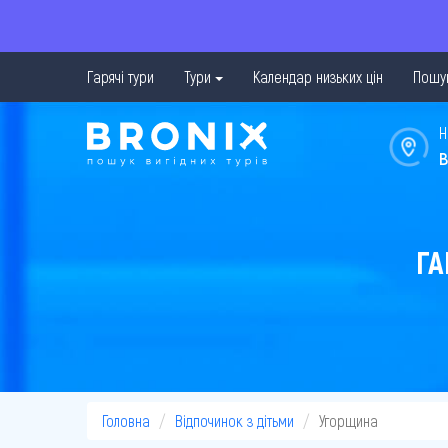
Гарячі тури
Тури
Календар низьких цін
Пошук
Н
в
ГА
Головна
Відпочинок з дітьми
Угорщина