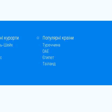
ні курорти
Популярні країни
ь-Шейх
Туреччина
ОАЕ
с
Єгипет
Таїланд