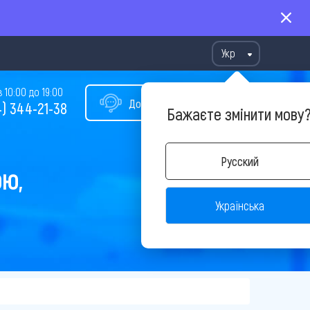
Укр
10:00 до 19:00
Допомога у виборі туру
) 344-21-38
Бажаєте змінити мову
Русский
ОЮ,
Українська