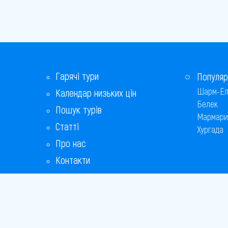
Гарячі тури
Популяр
Шарм-Ел
Календар низьких цін
Белек
Пошук турів
Мармари
Статті
Хургада
Про нас
Контакти
Бонусна програма
Відповіді на популярні питання