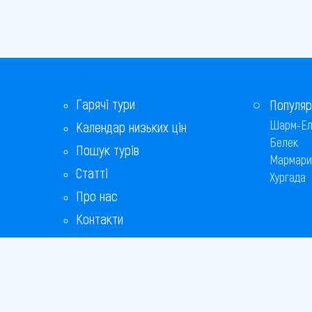
Гарячі тури
Популяр
Шарм-Ел
Календар низьких цін
Белек
Пошук турів
Мармари
Статті
Хургада
Про нас
Контакти
Бонусна програма
Відповіді на популярні питання