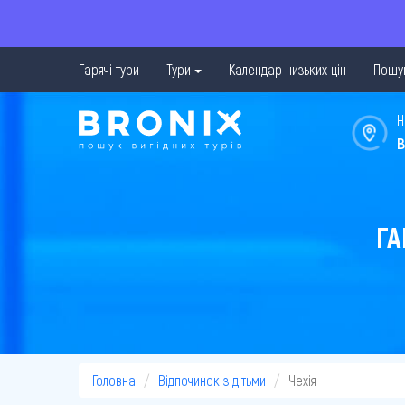
Гарячі тури
Тури
Календар низьких цін
Пошук
Н
в
ГА
Головна
Відпочинок з дітьми
Чехія