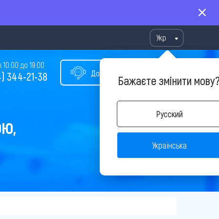
Укр
10:00 до 19:00
Допомога у виборі туру
) 344-21-38
Бажаєте змінити мову
Русский
ОЮ,
Українська