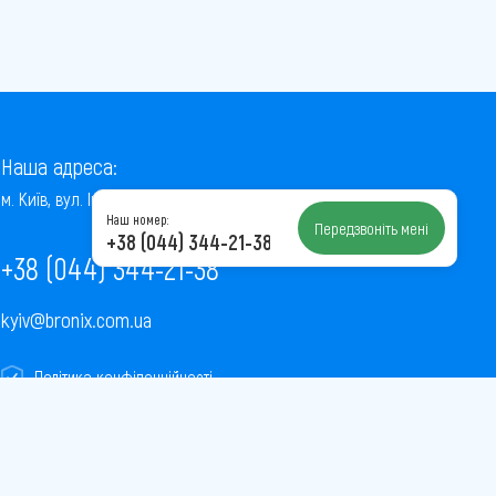
Наша адреса:
м. Київ, вул. Інститутська, 22/7, оф. 41
Наш номер:
Передзвоніть мені
+38 (044) 344-21-38
+38 (044) 344-21-38
kyiv@bronix.com.ua
Політика конфіденційності
Пользовательское соглашение
Публічна оферта
Карта сайту