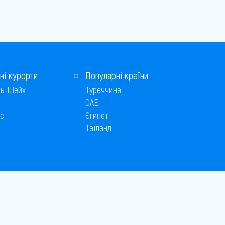
ні курорти
Популярні країни
ь-Шейх
Туреччина
ОАЕ
с
Єгипет
Таїланд