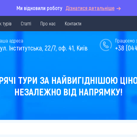
Ми відновили роботу
Дізнатися детальніше
 турів
Статті
Про нас
Контакти
аша адреса
Працюємо з 
ул. Інститутська, 22/7, оф. 41, Київ
+38 (044
РЯЧІ ТУРИ ЗА НАЙВИГІДНІШОЮ ЦІН
НЕЗАЛЕЖНО ВІД НАПРЯМКУ!