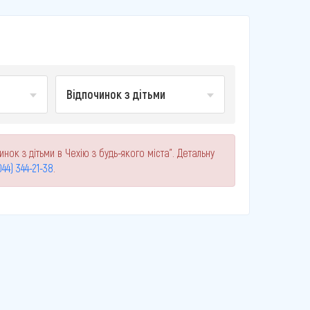
Відпочинок з дітьми
нок з дітьми в Чехію з будь-якого міста". Детальну
044) 344-21-38
.