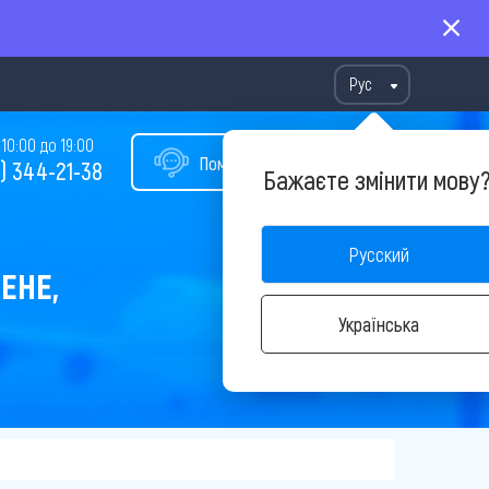
Рус
10:00 до 19:00
Помощь в подборе тура
) 344-21-38
Бажаєте змінити мову
Русский
ЕНЕ,
Українська