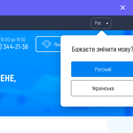
Рус
10:00 до 19:00
Помощь в подборе тура
) 344-21-38
Бажаєте змінити мову
Русский
ЕНЕ,
Українська