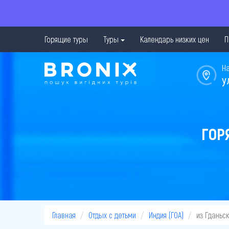
Горящие туры
Туры
Календарь низких цен
П
Н
у
ГОР
Главная
Отдых с детьми
Индия (ГОА)
из Гданьс