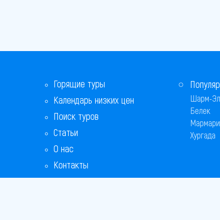
Горящие туры
Популяр
Шарм-Эл
Календарь низких цен
Белек
Поиск туров
Мармари
Статьи
Хургада
О нас
Контакты
Бонусная программа
Ответы на популярные вопросы