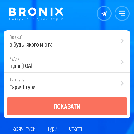
Контакты
Меню
Звідки?
з будь-якого міста
Куди?
Індія (ГОА)
Тип туру
Гарячі тури
ПОКАЗАТИ
Гарячі тури
Тури
Статті