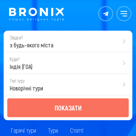
Контакты
Меню
Звідки?
з будь-якого міста
Куди?
Індія (ГОА)
Тип туру
Новорічні тури
ПОКАЗАТИ
Гарячі тури
Тури
Статті