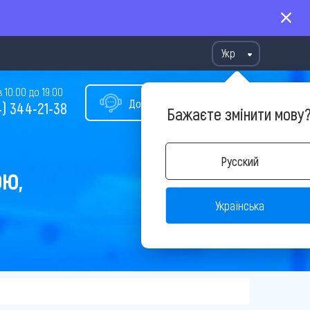
Укр
10:00 до 19:00
Допомога у виборі туру
) 344-21-38
Бажаєте змінити мову
Русский
ОЮ,
Українська