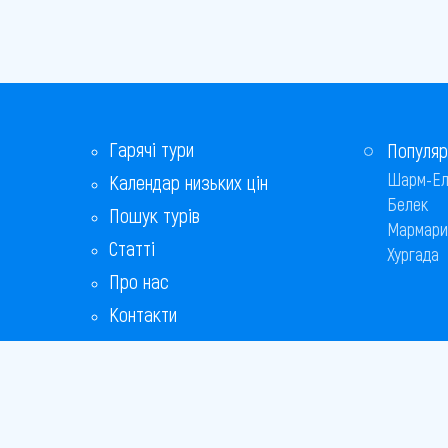
Гарячі тури
Популяр
Шарм-Ел
Календар низьких цін
Белек
Пошук турів
Мармари
Статті
Хургада
Про нас
Контакти
Бонусна програма
Відповіді на популярні питання