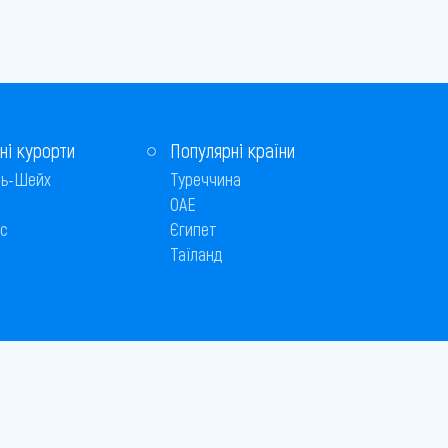
ні курорти
Популярні країни
ь-Шейх
Туреччина
ОАЕ
с
Єгипет
Таїланд