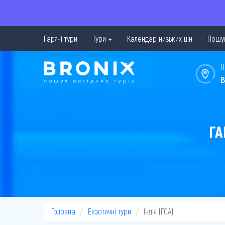
Гарячі тури
Тури
Календар низьких цін
Пошук
Н
в
ГА
Головна
Екзотичні тури
Індія (ГОА)