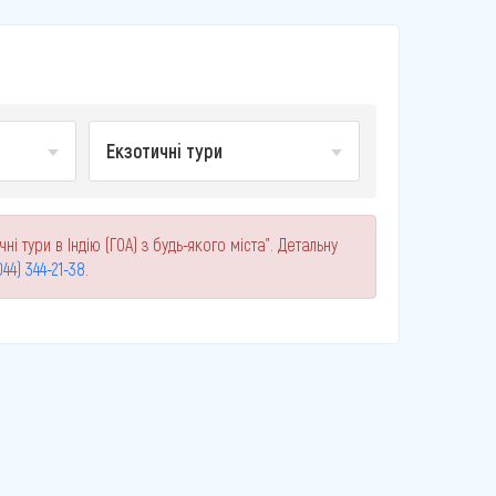
Екзотичні тури
і тури в Індію (ГОА) з будь-якого міста". Детальну
044) 344-21-38
.