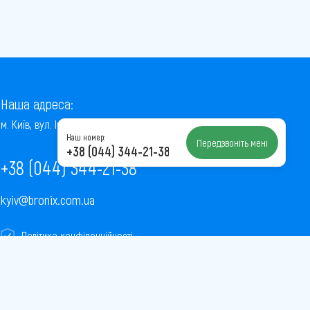
Наша адреса:
м. Київ, вул. Інститутська, 22/7, оф. 41
Наш номер:
Передзвоніть мені
+38 (044) 344-21-38
+38 (044) 344-21-38
kyiv@bronix.com.ua
Політика конфіденційності
Пользовательское соглашение
Публічна оферта
Карта сайту