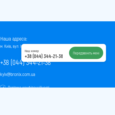
Наша адреса:
м. Київ, вул. Інститутська, 22/7, оф. 41
Наш номер:
Передзвоніть мені
+38 (044) 344-21-38
+38 (044) 344-21-38
kyiv@bronix.com.ua
Політика конфіденційності
Пользовательское соглашение
Публічна оферта
Карта сайту