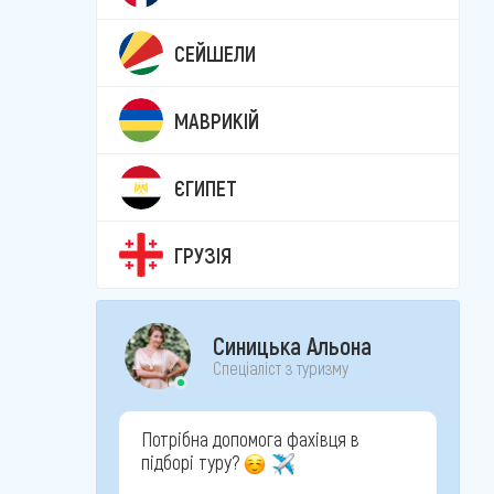
СЕЙШЕЛИ
МАВРИКІЙ
ЄГИПЕТ
ГРУЗІЯ
Синицька Альона
Спеціаліст з туризму
Потрібна допомога фахівця в
підборі туру?