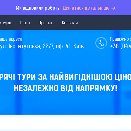
Ми відновили роботу
Дізнатися детальніше
 турів
Статті
Про нас
Контакти
аша адреса
Працюємо з 
ул. Інститутська, 22/7, оф. 41, Київ
+38 (044
РЯЧІ ТУРИ ЗА НАЙВИГІДНІШОЮ ЦІН
НЕЗАЛЕЖНО ВІД НАПРЯМКУ!