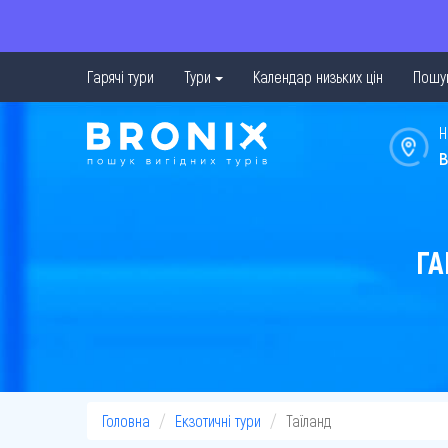
Гарячі тури
Тури
Календар низьких цін
Пошук
Н
в
ГА
Головна
Екзотичні тури
Таїланд