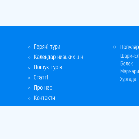
Гарячі тури
Популяр
Шарм-Ел
Календар низьких цін
Белек
Пошук турів
Мармари
Статті
Хургада
Про нас
Контакти
Бонусна програма
Відповіді на популярні питання