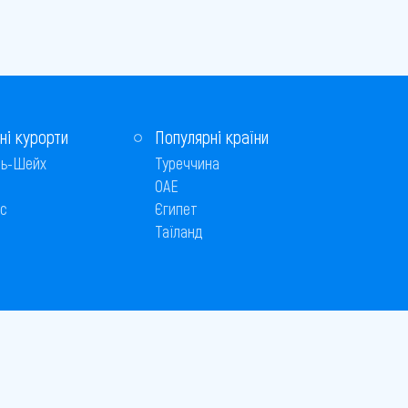
ні курорти
Популярні країни
ь-Шейх
Туреччина
ОАЕ
с
Єгипет
Таїланд