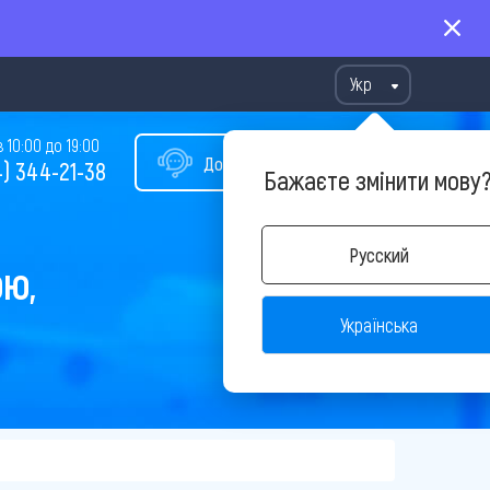
Укр
10:00 до 19:00
Допомога у виборі туру
) 344-21-38
Бажаєте змінити мову
Русский
ОЮ,
Українська