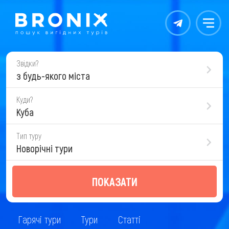
Контакты
Меню
Звідки?
з будь-якого міста
Куди?
Куба
Тип туру
Новорічні тури
ПОКАЗАТИ
Гарячі тури
Тури
Статті