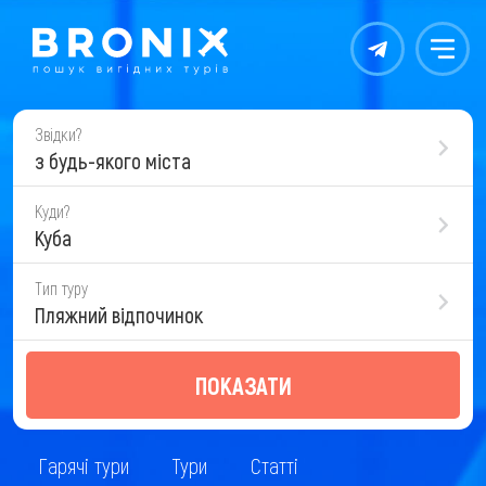
Контакты
Меню
Звідки?
з будь-якого міста
Куди?
Куба
Тип туру
Пляжний відпочинок
ПОКАЗАТИ
Гарячі тури
Тури
Статті