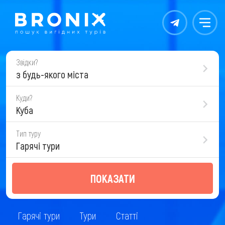
Контакты
Меню
Звідки?
з будь-якого міста
Куди?
Куба
Тип туру
Гарячі тури
ПОКАЗАТИ
Гарячі тури
Тури
Статті