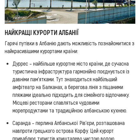
НАЙКРАЩІ КУРОРТИ АЛБАНІЇ
Гарячі путівки в Албанію дають можливість познайомитися з
найкрасивішими курортами країни:
Дуррес – найбільше курортне місто країни, де сучасна
туристична інфраструктура гармонійно поєднується із
давніми пам'ятками. Тут знаходиться найбільший
амфітеатр на Балканах, а берегова лінія з піщаними
пляжами ідеально підходить для сімейного відпочинку.
Місцеві ресторани славляться чудовими
морепродуктами та традиційною албанською кухнею.
Саранда – перлина Албанської Рів'єри, розташована
навпроти грецького острова Корфу. Цей курорт
приваблює туристів кришталево чистою водою,