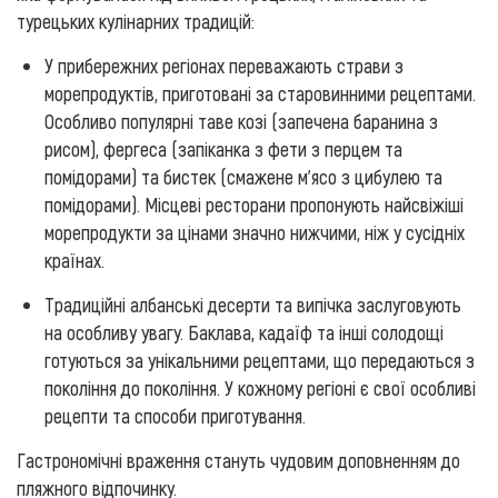
турецьких кулінарних традицій:
У прибережних регіонах переважають страви з
морепродуктів, приготовані за старовинними рецептами.
Особливо популярні таве козі (запечена баранина з
рисом), фергеса (запіканка з фети з перцем та
помідорами) та бистек (смажене м'ясо з цибулею та
помідорами). Місцеві ресторани пропонують найсвіжіші
морепродукти за цінами значно нижчими, ніж у сусідніх
країнах.
Традиційні албанські десерти та випічка заслуговують
на особливу увагу. Баклава, кадаїф та інші солодощі
готуються за унікальними рецептами, що передаються з
покоління до покоління. У кожному регіоні є свої особливі
рецепти та способи приготування.
Гастрономічні враження стануть чудовим доповненням до
пляжного відпочинку.