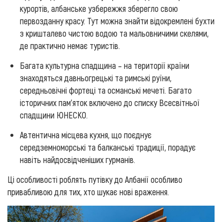
курортів, албанське узбережжя зберегло свою
первозданну красу. Тут можна знайти відокремлені бухти
з кришталево чистою водою та мальовничими скелями,
де практично немає туристів.
Багата культурна спадщина – на території країни
знаходяться давньогрецькі та римські руїни,
середньовічні фортеці та османські мечеті. Багато
історичних пам'яток включено до списку Всесвітньої
спадщини ЮНЕСКО.
Автентична місцева кухня, що поєднує
середземноморські та балканські традиції, порадує
навіть найдосвідченіших гурманів.
Ці особливості роблять путівку до Албанії особливо
привабливою для тих, хто шукає нові враження.