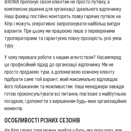
BRONIX пропонує своїм клієнтам не просто путівку, а
комплексне рішення для організації ідеального відпочинку.
Наші фахівці постійно моніторять появу гарячих путівок на
Кіпр і можуть оперативно запропонувати найбільш вигідні
варіанти. При цьому ми працюємо лише з перевіреними
туроператорами та гарантуємо повну прозорість усіх умов
туру.
У чому переваги роботи з нашим агентством? Насамперед
це професійний підхід до організації відпочинку. Ми не
просто продаємо тури, а допомагаємо кожному клієнту
підібрати саме той варіант, який максимально відповідає
його побажанням та можливостям. Наші менеджери завжди
готові проконсультувати всі питання, пов'язані з майбутньою
поїздкою, і допомогти з вирішенням будь-яких організаційних
моментів.
ОСОБЛИВОСТІ РІЗНИХ СЕЗОНІВ
На Кіпр гарячі тури можна знайти у будь-яку пору року, але