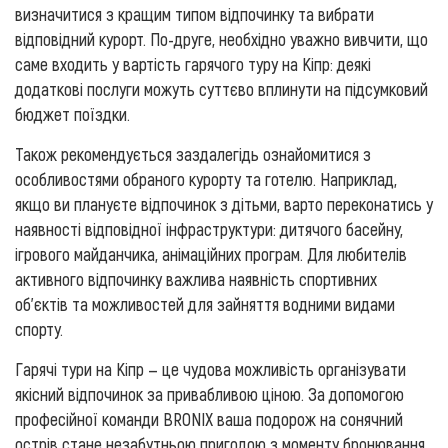
визначитися з кращим типом відпочинку та вибрати
відповідний курорт. По-друге, необхідно уважно вивчити, що
саме входить у вартість гарячого туру на Кіпр: деякі
додаткові послуги можуть суттєво вплинути на підсумковий
бюджет поїздки.
Також рекомендується заздалегідь ознайомитися з
особливостями обраного курорту та готелю. Наприклад,
якщо ви плануєте відпочинок з дітьми, варто переконатись у
наявності відповідної інфраструктури: дитячого басейну,
ігрового майданчика, анімаційних програм. Для любителів
активного відпочинку важлива наявність спортивних
об'єктів та можливостей для зайняття водними видами
спорту.
Гарячі тури на Кіпр — це чудова можливість організувати
якісний відпочинок за привабливою ціною. За допомогою
професійної команди BRONIX ваша подорож на сонячний
острів стане незабутньою пригодою з моменту бронювання.