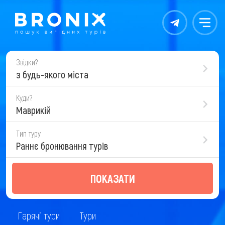
Контакты
Меню
Звідки?
з будь-якого міста
Куди?
Маврикій
Тип туру
Раннє бронювання турів
ПОКАЗАТИ
Гарячі тури
Тури