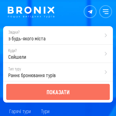
Контакты
Меню
Звідки?
з будь-якого міста
Куди?
Сейшели
Тип туру
Раннє бронювання турів
ПОКАЗАТИ
Гарячі тури
Тури