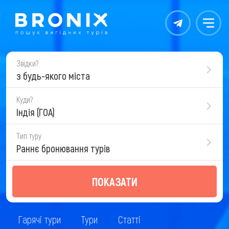
Контакты
Меню
Звідки?
з будь-якого міста
Куди?
Індія (ГОА)
Тип туру
Раннє бронювання турів
ПОКАЗАТИ
Гарячі тури
Тури
Статті