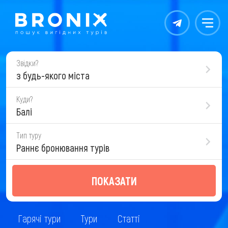
Контакты
Меню
Звідки?
з будь-якого міста
Куди?
Балі
Тип туру
Раннє бронювання турів
ПОКАЗАТИ
Гарячі тури
Тури
Статті