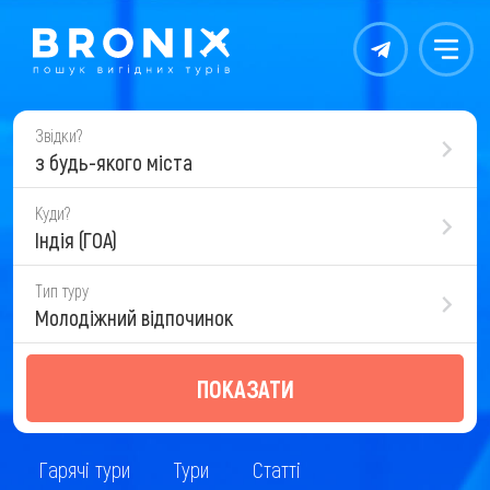
Контакты
Меню
Звідки?
з будь-якого міста
Куди?
Індія (ГОА)
Тип туру
Молодіжний відпочинок
ПОКАЗАТИ
Гарячі тури
Тури
Статті