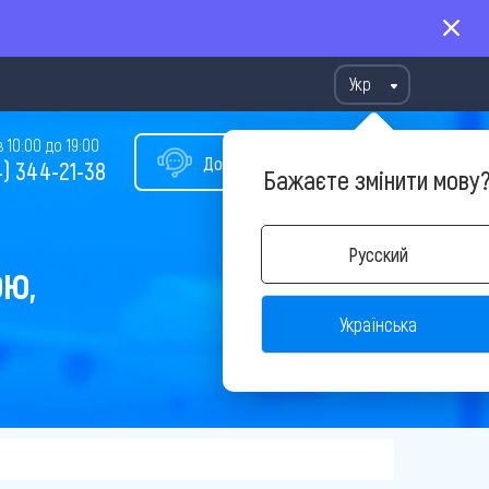
Укр
10:00 до 19:00
Допомога у виборі туру
) 344-21-38
Бажаєте змінити мову
Русский
ОЮ,
Українська