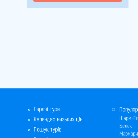
Гарячі тури
Популяр
Шарм-Ел
Календар низьких цін
Белек
Пошук турів
Мармари