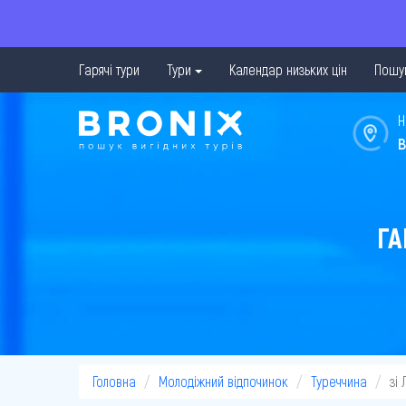
Гарячі тури
Тури
Календар низьких цін
Пошук
Н
в
ГА
Головна
Молодіжний відпочинок
Туреччина
зі