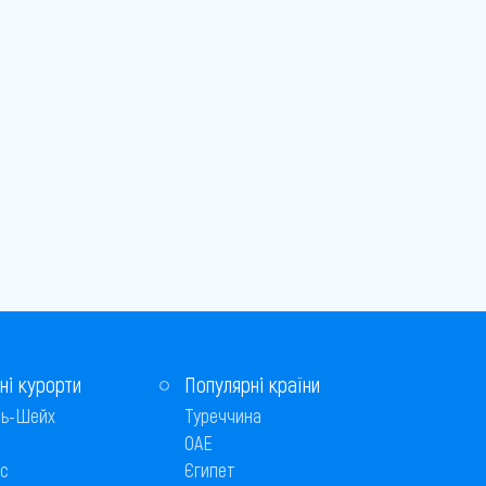
ні курорти
Популярні країни
ь-Шейх
Туреччина
ОАЕ
с
Єгипет