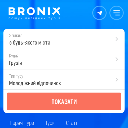
Контакты
Меню
Звідки?
з будь-якого міста
Куди?
Грузія
Тип туру
Молодіжний відпочинок
ПОКАЗАТИ
Гарячі тури
Тури
Статті