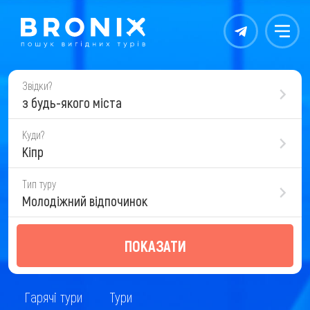
Контакты
Меню
Звідки?
з будь-якого міста
Куди?
Кіпр
Тип туру
Молодіжний відпочинок
ПОКАЗАТИ
Гарячі тури
Тури