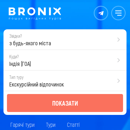
Контакты
Меню
Звідки?
з будь-якого міста
Куди?
Індія (ГОА)
Тип туру
Екскурсійний відпочинок
ПОКАЗАТИ
Гарячі тури
Тури
Статті