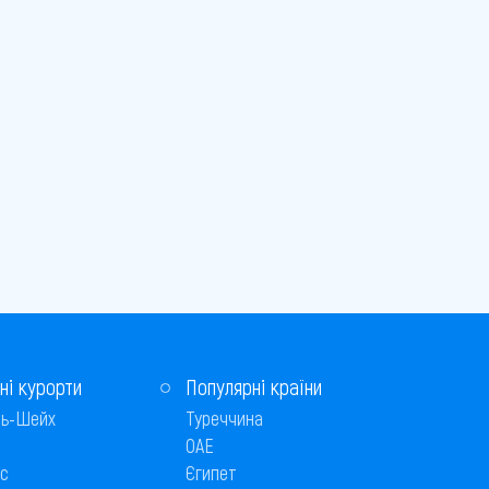
ні курорти
Популярні країни
ь-Шейх
Туреччина
ОАЕ
с
Єгипет