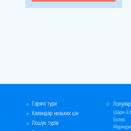
Гарячі тури
Популяр
Шарм-Ел
Календар низьких цін
Белек
Пошук турів
Мармари