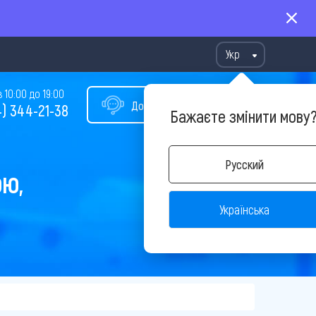
Укр
10:00 до 19:00
Допомога у виборі туру
) 344-21-38
Бажаєте змінити мову
Русский
ОЮ,
Українська