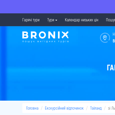
Гарячі тури
Тури
Календар низьких цін
Пошук
Н
в
ГА
Головна
Екскурсійний відпочинок
Таїланд
зі Л