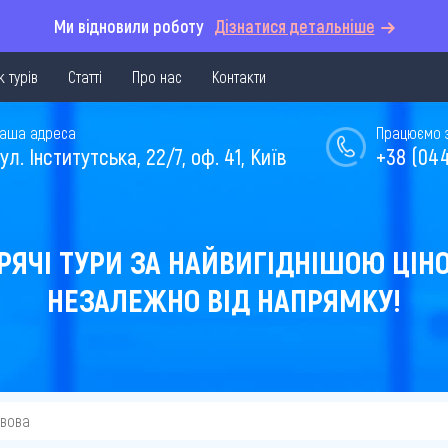
Ми відновили роботу
Дізнатися детальніше
 турів
Статті
Про нас
Контакти
аша адреса
Працюємо з 
ул. Інститутська, 22/7, оф. 41, Київ
+38 (044
РЯЧІ ТУРИ ЗА НАЙВИГІДНІШОЮ ЦІН
НЕЗАЛЕЖНО ВІД НАПРЯМКУ!
ьвова