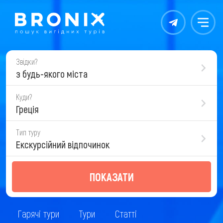
Контакты
Меню
Звідки?
з будь-якого міста
Куди?
Греція
Тип туру
Екскурсійний відпочинок
ПОКАЗАТИ
Гарячі тури
Тури
Статті