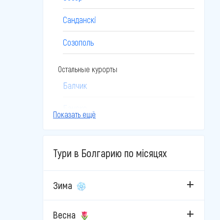
Санданскі
Созополь
Остальные курорты
Балчик
Банско
Показать ещё
Боровец
Тури в Болгарию по місяцях
Бургас
Бяла
Зима
Велико-Тырново
Весна