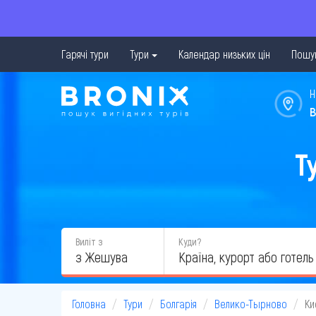
Гарячі тури
Тури
Календар низьких цін
Пошук
Н
в
Т
Виліт з
Куди?
з Жешува
Головна
Тури
Болгарія
Велико-Тырново
Ки