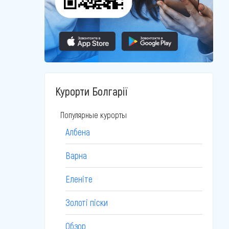
Курорти Болгарії
Популярные курорты
Албена
Варна
Еленіте
Золоті піски
Обзор