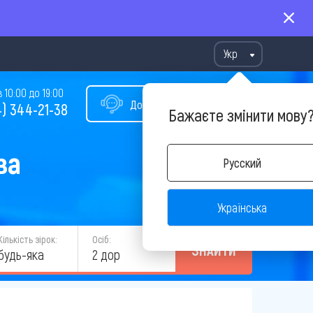
Укр
10:00 до 19:00
Допомога у виборі туру
) 344-21-38
Бажаєте змінити мову
ва
Русский
Українська
Кількість зірок:
Осіб:
ЗНАЙТИ
будь-яка
2 дор