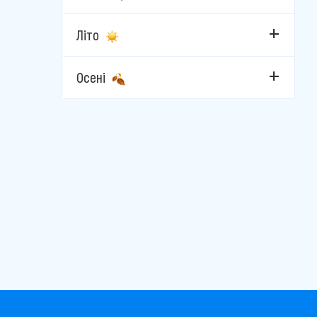
Велинград
Літо
Каварна
Кітен
Осені
Кранево
Лозенец
Несебр
Пампорово
Пловдив
Поморіє
Приморсько