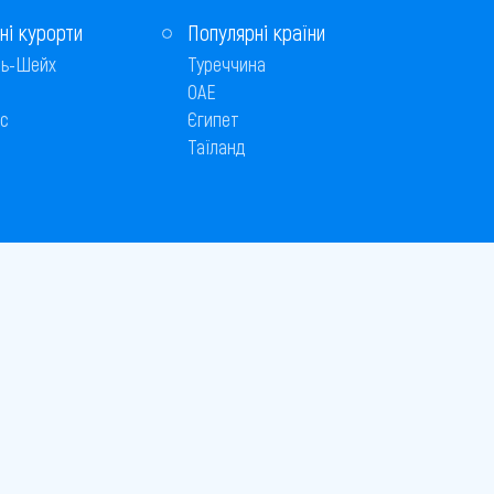
ні курорти
Популярні країни
ь-Шейх
Туреччина
ОАЕ
с
Єгипет
Таїланд
Способи оплати
 © 2005–2026
26
є публічною офертою