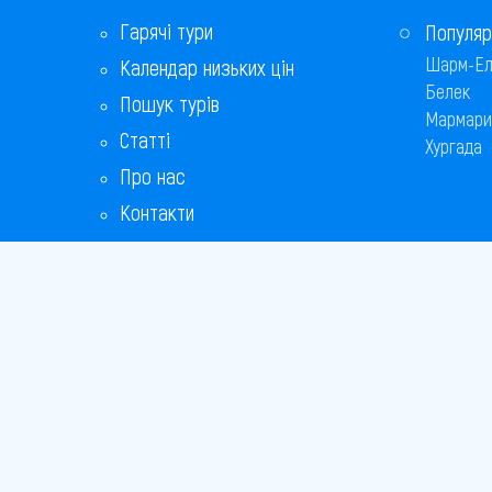
Равда
Гарячі тури
Популяр
Шарм-Ел
Календар низьких цін
Св. Костянтин і Олена
Белек
Пошук турів
Свети-Влас
Мармари
Статті
Хургада
Сонячний берег
Про нас
Контакти
Софія
Бонусна програма
Царево
Відповіді на популярні питання
Чайка
Copyright
Bronix 20
Сайт не 