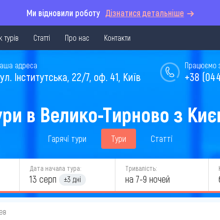
Ми відновили роботу
Дізнатися детальніше
 турів
Статті
Про нас
Контакти
аша адреса
Працюємо з 
ул. Інститутська, 22/7, оф. 41, Київ
+38 (044
ури в Велико-Тирново з Киє
Гарячі тури
Тури
Статті
Дата начала тура:
Тривалість:
13 серп
на 7-9 ночей
±3 дні
ев