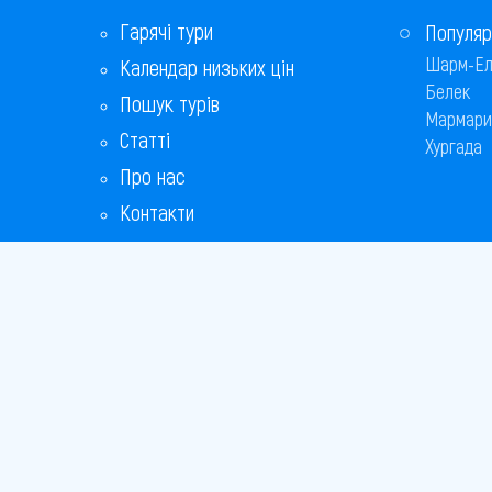
Равда
Гарячі тури
Популяр
Шарм-Ел
Календар низьких цін
Св. Костянтин і Олена
Белек
Пошук турів
Свети-Влас
Мармари
Статті
Хургада
Сонячний берег
Про нас
Контакти
Софія
Бонусна програма
Царево
Відповіді на популярні питання
Чайка
Copyright
Bronix 20
Сайт не 