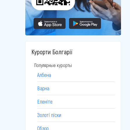
Курорти Болгарії
Популярные курорты
Албена
Варна
Еленіте
Золоті піски
Обзор