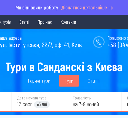
Ми відновили роботу
Дізнатися детальніше
 турів
Статті
Про нас
Контакти
аша адреса
Працюємо з 
ул. Інститутська, 22/7, оф. 41, Київ
+38 (044
Тури в Санданскі з Києва
Гарячі тури
Тури
Статті
Дата начала тура:
Тривалість:
12 серп
на 7-9 ночей
±3 дні