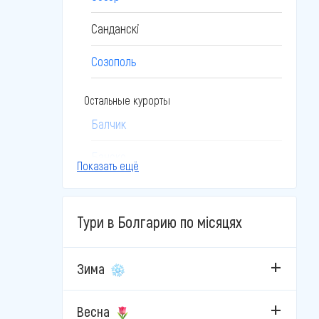
Санданскі
Созополь
Остальные курорты
Балчик
Банско
Показать ещё
Боровец
Тури в Болгарию по місяцях
Бургас
Бяла
Зима
Велико-Тырново
Весна