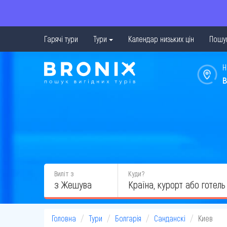
Гарячі тури
Тури
Календар низьких цін
Пошук
Н
в
Виліт з
Куди?
з Жешува
Головна
Тури
Болгарія
Санданскі
Киев