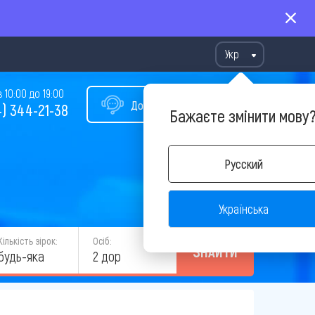
Укр
10:00 до 19:00
Допомога у виборі туру
) 344-21-38
Бажаєте змінити мову
Русский
Українська
Кількість зірок:
Осіб:
ЗНАЙТИ
будь-яка
2 дор