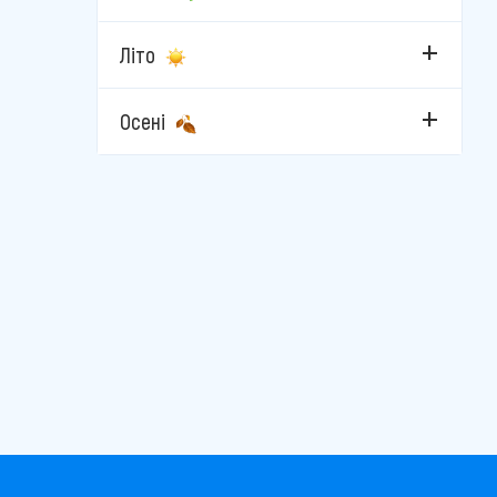
Велинград
Літо
Каварна
Кітен
Осені
Кранево
Лозенец
Несебр
Пампорово
Пловдив
Поморіє
Приморсько