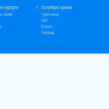
ні курорти
Популярні країни
ь-Шейх
Туреччина
ОАЕ
с
Єгипет
Таїланд
Способи оплати
 © 2005–2026
26
є публічною офертою