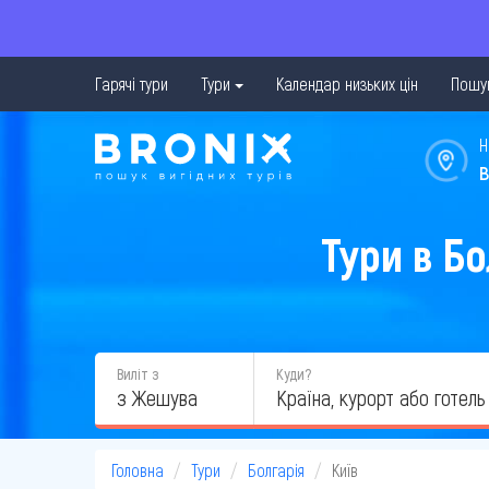
Гарячі тури
Тури
Календар низьких цін
Пошук
Н
в
Тури в Б
Виліт з
Куди?
з Жешува
Головна
Тури
Болгарія
Київ