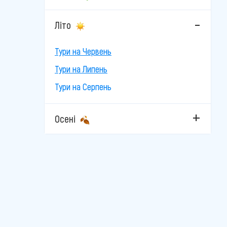
Велинград
Літо
Каварна
Кітен
Тури на Червень
Тури на Липень
Кранево
Тури на Серпень
Лозенец
Несебр
Осені
Пампорово
Пловдив
Поморіє
Приморсько