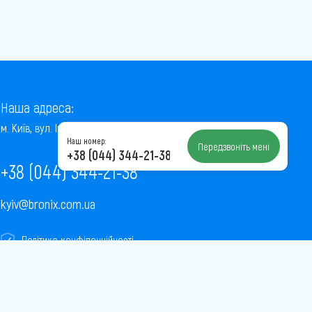
Наша адреса:
м. Київ, вул. Інститутська, 22/7, оф. 41
Наш номер:
Передзвоніть мені
+38 (044) 344-21-38
+38 (044) 344-21-38
kyiv@bronix.com.ua
Політика конфіденційності
Пользовательское соглашение
Публічна оферта
Карта сайту