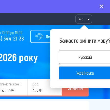
Укр
10:00 до 19:00
Допомога у виборі туру
) 344-21-38
Бажаєте змінити мову
2026 року
Русский
Українська
Кількість зірок:
Осіб:
ЗНАЙТИ
будь-яка
2 дор