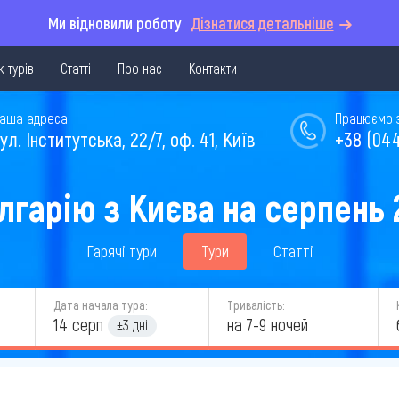
Ми відновили роботу
Дізнатися детальніше
 турів
Статті
Про нас
Контакти
аша адреса
Працюємо з 
ул. Інститутська, 22/7, оф. 41, Київ
+38 (044
олгарію з Києва на серпень 
Гарячі тури
Тури
Статті
Дата начала тура:
Тривалість:
14 серп
на 7-9 ночей
±3 дні