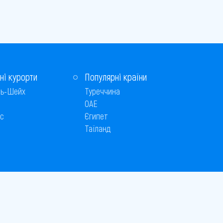
ні курорти
Популярні країни
ь-Шейх
Туреччина
ОАЕ
с
Єгипет
Таїланд