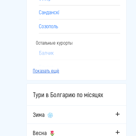
Санданскі
Созополь
Остальные курорты
Балчик
Банско
Показать ещё
Боровец
Тури в Болгарию по місяцях
Бургас
Бяла
Зима
Велико-Тырново
Весна