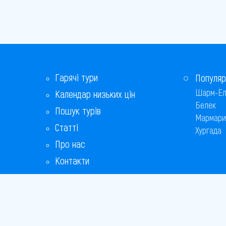
Равда
Св. Костянтин і Олена
Свети-Влас
Гарячі тури
Сонячний берег
Популяр
Шарм-Ел
Календар низьких цін
Софія
Белек
Пошук турів
Мармари
Царево
Статті
Хургада
Про нас
Чайка
Контакти
Бонусна програма
Відповіді на популярні питання