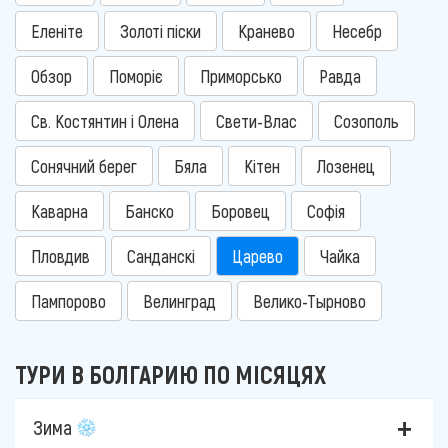
Еленіте
Золоті піски
Кранево
Несебр
Обзор
Поморіє
Приморсько
Равда
Св. Костянтин і Олена
Свети-Влас
Созополь
Сонячний берег
Бяла
Кітен
Лозенец
Каварна
Банско
Боровец
Софія
Пловдив
Санданскі
Царево
Чайка
Пампорово
Велинград
Велико-Тырново
ТУРИ В БОЛГАРИЮ ПО МІСЯЦЯХ
Зима