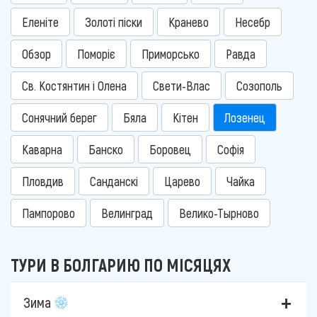
Еленіте
Золоті піски
Кранево
Несебр
Обзор
Поморіє
Приморсько
Равда
Св. Костянтин і Олена
Свети-Влас
Созополь
Сонячний берег
Бяла
Кітен
Лозенец
Каварна
Банско
Боровец
Софія
Пловдив
Санданскі
Царево
Чайка
Пампорово
Велинград
Велико-Тырново
ТУРИ В БОЛГАРИЮ ПО МІСЯЦЯХ
Зима