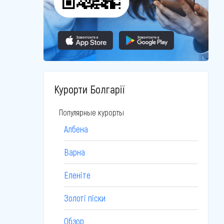
Курорти Болгарії
Популярные курорты
Албена
Варна
Еленіте
Золоті піски
Обзор