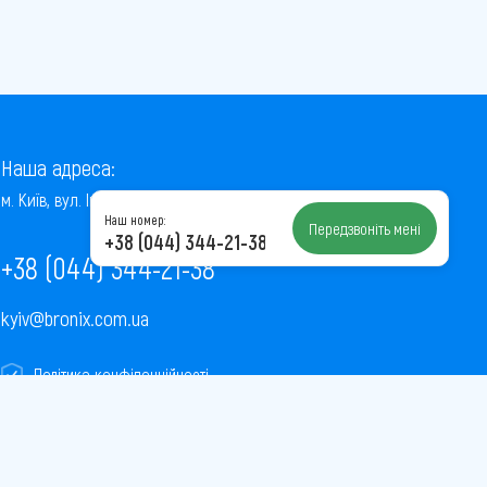
Наша адреса:
м. Київ, вул. Інститутська, 22/7, оф. 41
Наш номер:
Передзвоніть мені
+38 (044) 344-21-38
+38 (044) 344-21-38
kyiv@bronix.com.ua
Політика конфіденційності
Пользовательское соглашение
Публічна оферта
Карта сайту