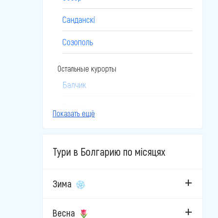
Санданскі
Созополь
Остальные курорты
Балчик
Банско
Показать ещё
Боровец
Тури в Болгарию по місяцях
Бургас
Бяла
Зима
Велико-Тырново
Весна