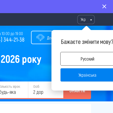
Укр
10:00 до 19:00
Допомога у виборі туру
) 344-21-38
Бажаєте змінити мову
 2026 року
Русский
Українська
Кількість зірок:
Осіб:
ЗНАЙТИ
будь-яка
2 дор