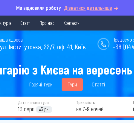
Ми відновили роботу
Дізнатися детальніше
 турів
Статті
Про нас
Контакти
аша адреса
Працюємо з 
ул. Інститутська, 22/7, оф. 41, Київ
+38 (044
лгарію з Києва на вересень
Гарячі тури
Тури
Статті
Дата начала тура:
Тривалість:
13 серп
на 7-9 ночей
±3 дні