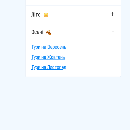
Велинград
Літо
Каварна
Кітен
Осені
Кранево
Тури на Вересень
Лозенец
Тури на Жовтень
Тури на Листопад
Несебр
Пампорово
Пловдив
Поморіє
Приморсько