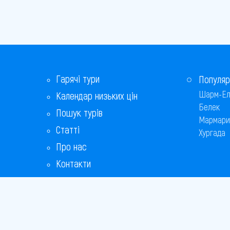
Равда
Св. Костянтин і Олена
Свети-Влас
Гарячі тури
Сонячний берег
Популяр
Шарм-Ел
Календар низьких цін
Софія
Белек
Пошук турів
Мармари
Царево
Статті
Хургада
Про нас
Чайка
Контакти
Бонусна програма
Відповіді на популярні питання