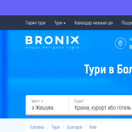
Гарячі тури
Тури
Календар низьких цін
Пошук
Н
в
Тури в Бо
Виліт з
Куди?
з Жешува
Головна
Тури
Болгарія
Київ