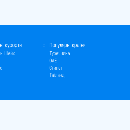
ні курорти
Популярні країни
ь-Шейх
Туреччина
ОАЕ
с
Єгипет
Таїланд