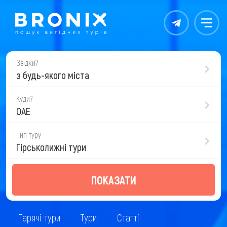
Контакты
Меню
Звідки?
з будь-якого міста
Куди?
ОАЕ
Тип туру
Гірськолижні тури
ПОКАЗАТИ
Гарячі тури
Тури
Статті