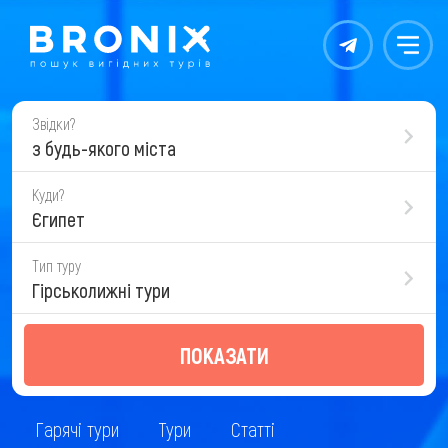
Контакты
Меню
Звідки?
з будь-якого міста
Куди?
Єгипет
Тип туру
Гірськолижні тури
ПОКАЗАТИ
Гарячі тури
Тури
Статті